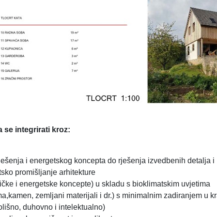
se integrirati kroz:
 rješenja i energetskog koncepta do rješenja izvedbenih detalja i 
sko promišljanje arhitekture
ničke i energetske koncepte) u skladu s bioklimatskim uvjetima
ma,kamen, zemljani materijali i dr.) s minimalnim zadiranjem u k
olišno, duhovno i intelektualno)