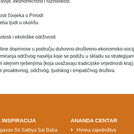
ravlje, ekonomičnost i raznolikost
vosti čovjeka u Prirodi
reba ljudi u okolišu
tosti i ekološke održivosti
sobne doprinose u području duhovno-društveno-ekonomsko-socija
formiranja održivog naselja koje se podižu u skladu sa strategij
dejnim rješenjima (koja uvažavaju tradicijske vrijednosti kraj), mo
 proaktivnog, održivog, ljudskog i empatičnog društva.
 INSPIRACIJA
ANANDA CENTAR
avan Sri Sathya Sai Baba
Himna zajedništva