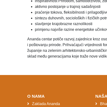
inspirativnost Prirodom, samoodrživost, zd
aktivno postojanje u trajnoj sadašnjosti
praćenje tokova, fleksibilnosti i prilagodlji
sintezu duhovnih, socioloških i fizičkih pot
slavljenje krajobrazne raznolikosti
primjenu najviše razine energetske učinkovi
Ananda centar potiče razvoj zajednice kroz o
i poštovanju prirode. Prihvaćajući vrijednosti 
županije na zelenim arhitektonsko-urbanističkim i
sklad među generacijama koje traže nove vidike
O NAMA
NAŠA
Zaklada Ananda
Bhag