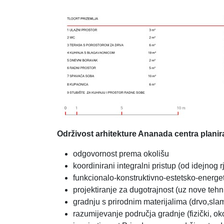
Održivost arhitekture Ananada centra planira 
odgovornost prema okolišu
koordinirani integralni pristup (od idejnog
funkcionalo-konstruktivno-estetsko-energet
projektiranje za dugotrajnost (uz nove teh
gradnju s prirodnim materijalima (drvo,sla
razumijevanje područja gradnje (fizički, ok